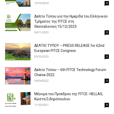
15/10/2024
0
Δελτίο Τύπου για την Ημερίδα του Ελληνικού
Τμήματος της FITCE στη
Θεσσαλονίκη 15/12/2023
24/11/2023
0
ΔΕΛΤΙΟ ΤΥΠΟΥ – PRESS RELEASE for 62nd
European FITCE Congress
05/10/2023
0
Δελτίο Τύπου – 6th FITCE Technology Forum
Chania 2022
06/06/2022
0
Μήνυμα του Προέδρου της FITCE- HELLAS,
Κώστα Σιδηρόπουλου
11/10/2021
0