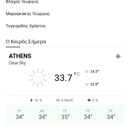
Βλάχος Γεώργιος
Μαραγκάκης Γεώργιος
Τογκαρίδης Χρήστος
O Καιρός Σήμερα
ATHENS
Clear Sky
°
34.3
°
C
33.7
°
32.8
42 %
8.9kmh
0 %
ΚΥ
ΔΕ
ΤΡ
ΤΕ
ΠΕ
34
°
34
°
35
°
34
°
34
°