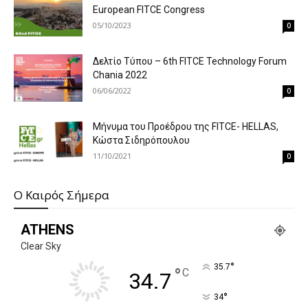
European FITCE Congress
05/10/2023
0
Δελτίο Τύπου – 6th FITCE Technology Forum
Chania 2022
06/06/2022
0
Μήνυμα του Προέδρου της FITCE- HELLAS,
Κώστα Σιδηρόπουλου
11/10/2021
0
O Καιρός Σήμερα
ATHENS
Clear Sky
°
35.7
°
C
34.7
°
34