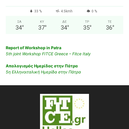
33 %
4.5kmh
0 %
ΣΑ
ΚΥ
ΔΕ
ΤΡ
ΤΕ
34
°
37
°
34
°
35
°
36
°
Report of Workshop in Patra
5th joint Workshop FITCE Greece – Fitce Italy
Απολογισμός Ημερίδας στην Πάτρα
5η Ελληνοιταλική Ημερίδα στην Πάτρα