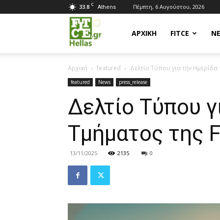
C
33.8
Πέμπτη, 6 Αυγούστου, 2026
Athens
Fitce
ΑΡΧΙΚΗ
FITCE
Ν
Αρχική
featured
Δελτίο Τύπου για την Ημερίδα τ
Hellas
featured
News
press_release
Δελτίο Τύπου γ
Τμήματος της F
13/11/2025
2135
0