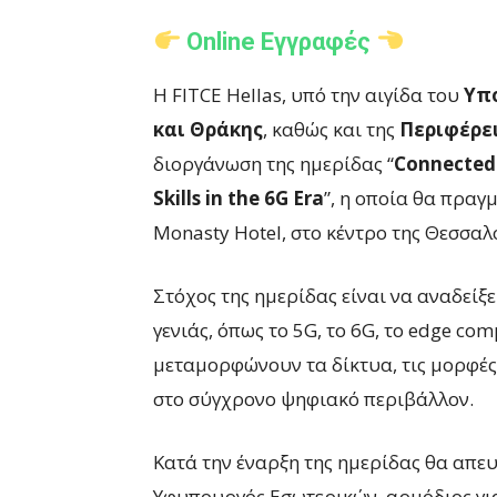
Online Εγγραφές
Η FITCE Hellas, υπό την αιγίδα του
Υπ
και Θράκης
, καθώς και της
Περιφέρε
διοργάνωση της ημερίδας “
Connected 
Skills in the 6G Era
”, η οποία θα πραγ
Monasty Hotel, στο κέντρο της Θεσσαλ
Στόχος της ημερίδας είναι να αναδείξε
γενιάς, όπως το 5G, το 6G, το edge co
μεταμορφώνουν τα δίκτυα, τις μορφές 
στο σύγχρονο ψηφιακό περιβάλλον.
Κατά την έναρξη της ημερίδας θα απε
Υφυπουργός Εσωτερικών, αρμόδιος γι