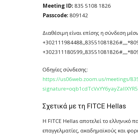
Meeting ID:
835 5108 1826
Passcode:
809142
Διαθέσιμη είναι επίσης η σύνδεση μέσω
+302111984488,,83551081826#,,,,*8
+302311180599,,83551081826#,,,,*8
Οδηγίες σύνδεσης:
https://us06web.zoom.us/meetings/83
signature=oqb1cdTcVxYY6yayZaIIXY
Σχετικά με τη FITCE Hellas
Η FITCE Hellas αποτελεί το ελληνικό 
επαγγελματίες, ακαδημαϊκούς και φορε