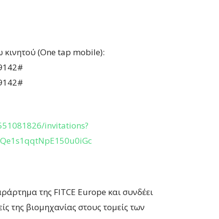
 κινητού (One tap mobile):
09142#
09142#
551081826/invitations?
R5Qe1s1qqtNpE150u0iGc
παράρτημα της FITCE Europe και συνδέει
ίς της βιομηχανίας στους τομείς των