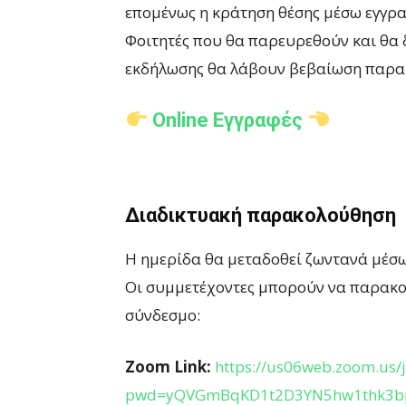
επομένως η κράτηση θέσης μέσω εγγρα
Φοιτητές που θα παρευρεθούν και θα 
εκδήλωσης θα λάβουν βεβαίωση παρα
Online Εγγραφές
Διαδικτυακή παρακολούθηση
Η ημερίδα θα μεταδοθεί ζωντανά μέσω
Οι συμμετέχοντες μπορούν να παρακ
σύνδεσμο:
Zoom Link:
https://us06web.zoom.us/
pwd=yQVGmBqKD1t2D3YN5hw1thk3bp