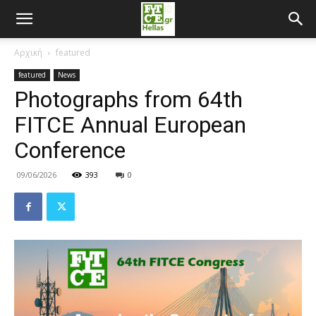
Αρχική
featured
featured
News
Photographs from 64th
FITCE Annual European
Conference
09/06/2026
393
0