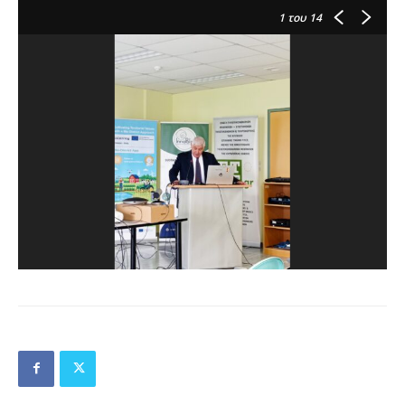
1
του 14