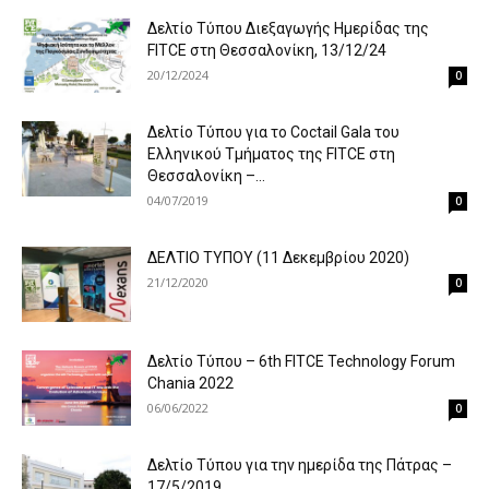
Δελτίο Τύπου Διεξαγωγής Ημερίδας της
FITCE στη Θεσσαλονίκη, 13/12/24
20/12/2024
0
Δελτίο Τύπου για το Coctail Gala του
Ελληνικού Τμήματος της FITCE στη
Θεσσαλονίκη –...
04/07/2019
0
ΔΕΛΤΙΟ ΤΥΠΟΥ (11 Δεκεμβρίου 2020)
21/12/2020
0
Δελτίο Τύπου – 6th FITCE Technology Forum
Chania 2022
06/06/2022
0
Δελτίο Τύπου για την ημερίδα της Πάτρας –
17/5/2019