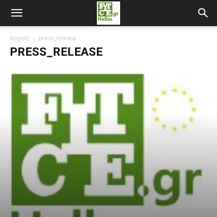
Αρχική
press_release
PRESS_RELEASE