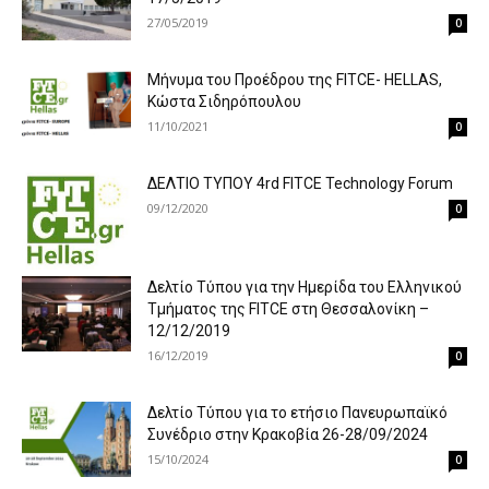
27/05/2019
0
Μήνυμα του Προέδρου της FITCE- HELLAS,
Κώστα Σιδηρόπουλου
11/10/2021
0
ΔΕΛΤΙΟ ΤΥΠΟΥ 4rd FITCE Technology Forum
09/12/2020
0
Δελτίο Τύπου για την Ημερίδα του Ελληνικού
Τμήματος της FITCE στη Θεσσαλονίκη –
12/12/2019
16/12/2019
0
Δελτίο Τύπου για τo ετήσιο Πανευρωπαϊκό
Συνέδριο στην Κρακοβία 26-28/09/2024
15/10/2024
0