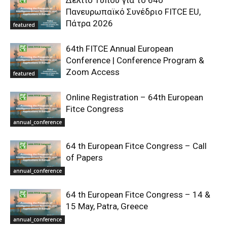
Δελτίο Τύπου για το 64ο
Πανευρωπαϊκό Συνέδριο FITCE EU,
Πάτρα 2026
featured
64th FITCE Annual European
Conference | Conference Program &
Zoom Access
featured
Online Registration – 64th European
Fitce Congress
annual_conference
64 th European Fitce Congress – Call
of Papers
annual_conference
64 th European Fitce Congress – 14 &
15 May, Patra, Greece
annual_conference