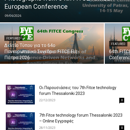
European Conference
09/06/2026
FEATURED
FEATURED
Δελτίο Τύπου για το 64ο
Πανευρωπαϊκό Συνέδριο FITCE EU,
64th FITC
Πάτρα 2026
Conferen
Οι Παρουσιάσεις του 7th Fitce technology
forum Thessaloniki 2023
22/12/2023
0
7th Fitce technology forum Thessaloniki 2023
– Οnline Εγγραφές
28/11/2023
0