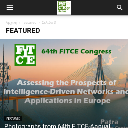
Αρχική
featured
Σελίδα 3
FEATURED
FEATURED
Photographs from 64th FITCE Annual