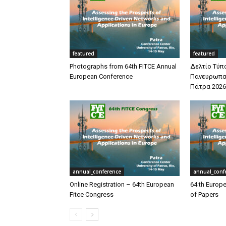
featured
featured
Photographs from 64th FITCE Annual
Δελτίο Τύπο
European Conference
Πανευρωπαϊ
Πάτρα 2026
annual_conference
annual_conf
Online Registration – 64th European
64 th Europe
Fitce Congress
of Papers