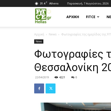
C
31.4
Παρασκευή, 7 Αυγούστου, 2026
Athens
Fitce
ΑΡΧΙΚΗ
FITCE
Ν
Αρχική
News
Φωτογραφίες της ημερίδας της FI
Hellas
News
Φωτογραφίες τ
Θεσσαλονίκη 2
22/04/2019
4221
0