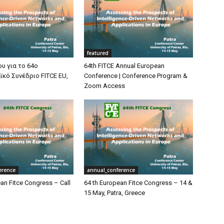
featured
υ για το 64ο
64th FITCE Annual European
κό Συνέδριο FITCE EU,
Conference | Conference Program &
Zoom Access
erence
annual_conference
an Fitce Congress – Call
64 th European Fitce Congress – 14 &
15 May, Patra, Greece