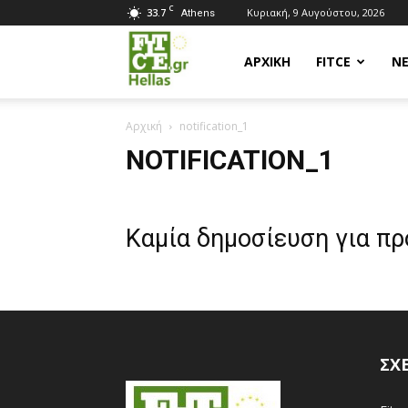
C
33.7
Κυριακή, 9 Αυγούστου, 2026
Athens
Fitce
ΑΡΧΙΚΗ
FITCE
Ν
Αρχική
notification_1
Hellas
NOTIFICATION_1
Καμία δημοσίευση για π
ΣΧ