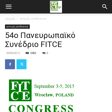
Αρχική
annual_conference
annual_conference
54o Πανευρωπαϊκό
Συνέδριο FITCE
18/09/2015
3382
0