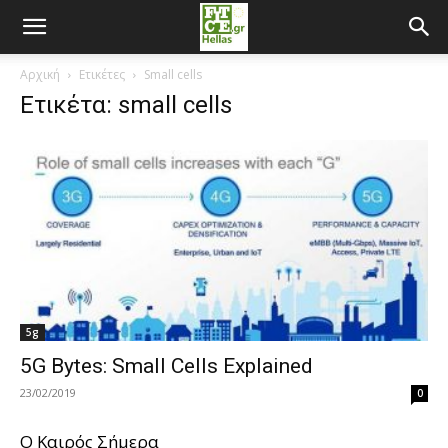
Αρχική
Ετικέτες
Small cells
Ετικέτα: small cells
5g
5G Bytes: Small Cells Explained
23/02/2019
0
O Καιρός Σήμερα