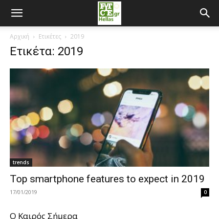
Αρχική
Ετικέτες
2019
Ετικέτα: 2019
trends
Top smartphone features to expect in 2019
17/01/2019
0
O Καιρός Σήμερα