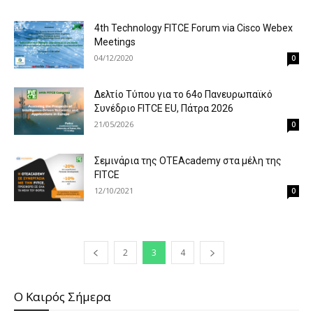
4th Technology FITCE Forum via Cisco Webex
Meetings
04/12/2020
0
Δελτίο Τύπου για το 64ο Πανευρωπαϊκό
Συνέδριο FITCE EU, Πάτρα 2026
21/05/2026
0
Σεμινάρια της OTEAcademy στα μέλη της
FITCE
12/10/2021
0
2
3
4
O Καιρός Σήμερα