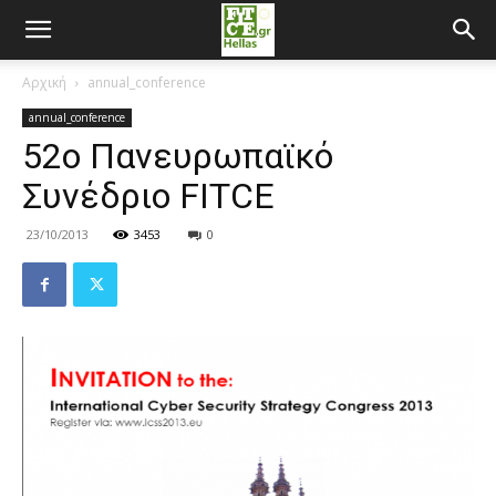
Αρχική
annual_conference
annual_conference
52o Πανευρωπαϊκό
Συνέδριο FITCE
23/10/2013
3453
0