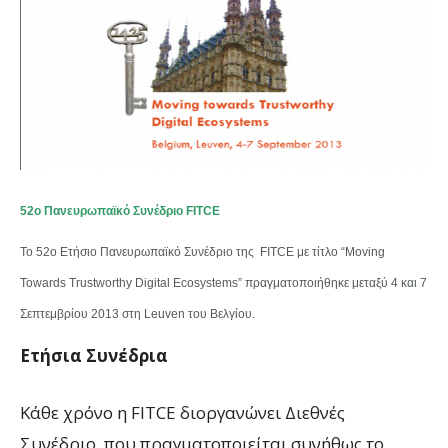
52o Πανευρωπαϊκό Συνέδριο FITCE
Το 52o Ετήσιο Πανευρωπαϊκό Συνέδριο της FITCE με τίτλο “Moving
Towards Trustworthy Digital Ecosystems” πραγματοποιήθηκε μεταξύ 4 και 7
Σεπτεμβρίου 2013 στη Leuven του Βελγίου.
Ετήσια Συνέδρια
Κάθε χρόνο η FITCE διοργανώνει Διεθνές
Συνέδριο, που πραγματοποιείται συνήθως το